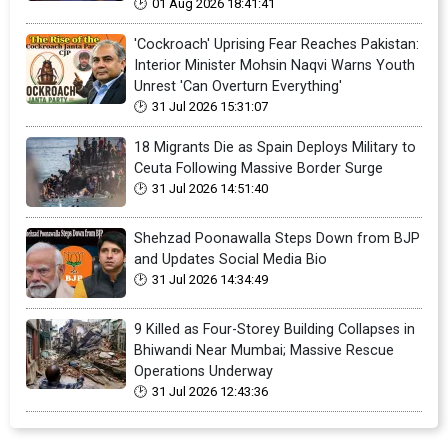
01 Aug 2026 18:41:41
'Cockroach' Uprising Fear Reaches Pakistan:
Interior Minister Mohsin Naqvi Warns Youth
Unrest 'Can Overturn Everything'
31 Jul 2026 15:31:07
18 Migrants Die as Spain Deploys Military to
Ceuta Following Massive Border Surge
31 Jul 2026 14:51:40
Shehzad Poonawalla Steps Down from BJP
and Updates Social Media Bio
31 Jul 2026 14:34:49
9 Killed as Four-Storey Building Collapses in
Bhiwandi Near Mumbai; Massive Rescue
Operations Underway
31 Jul 2026 12:43:36