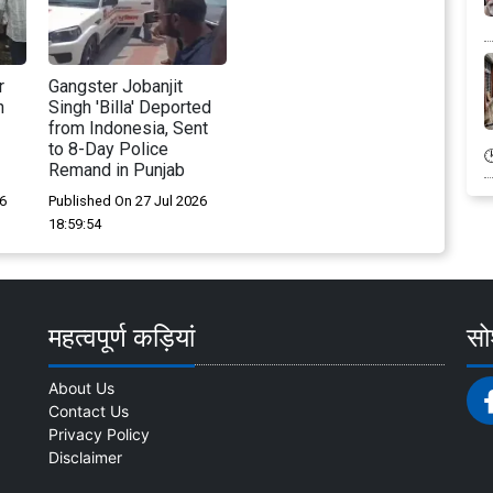
r
Gangster Jobanjit
h
Singh 'Billa' Deported
from Indonesia, Sent
to 8-Day Police
Remand in Punjab
6
Published On 27 Jul 2026
18:59:54
महत्वपूर्ण कड़ियां
सोश
About Us
Contact Us
Privacy Policy
Disclaimer