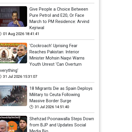
Give People a Choice Between
Pure Petrol and E20, Or Face
March to PM Residence: Arvind
Kejriwal
01 Aug 2026 18:41:41
'Cockroach' Uprising Fear
Reaches Pakistan: Interior
Minister Mohsin Naqvi Warns
Youth Unrest 'Can Overturn
verything'
31 Jul 2026 15:31:07
18 Migrants Die as Spain Deploys
Military to Ceuta Following
Massive Border Surge
31 Jul 2026 14:51:40
Shehzad Poonawalla Steps Down
from BJP and Updates Social
Media Bio