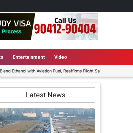
ts
Entertainment
Video
hanol with Aviation Fuel, Reaffirms Flight Safety Focus
Punjab
Latest News