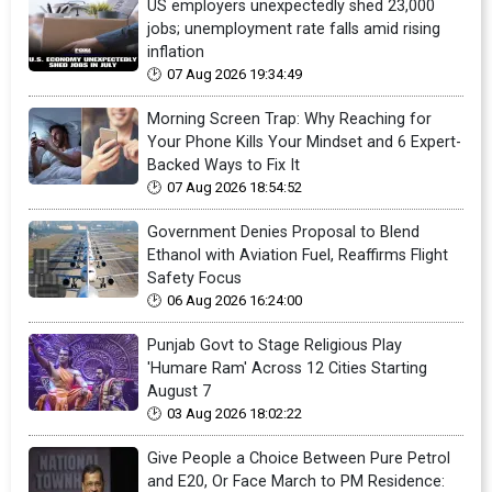
US employers unexpectedly shed 23,000
jobs; unemployment rate falls amid rising
inflation
07 Aug 2026 19:34:49
Morning Screen Trap: Why Reaching for
Your Phone Kills Your Mindset and 6 Expert-
Backed Ways to Fix It
07 Aug 2026 18:54:52
Government Denies Proposal to Blend
Ethanol with Aviation Fuel, Reaffirms Flight
Safety Focus
06 Aug 2026 16:24:00
Punjab Govt to Stage Religious Play
'Humare Ram' Across 12 Cities Starting
August 7
03 Aug 2026 18:02:22
Give People a Choice Between Pure Petrol
and E20, Or Face March to PM Residence: