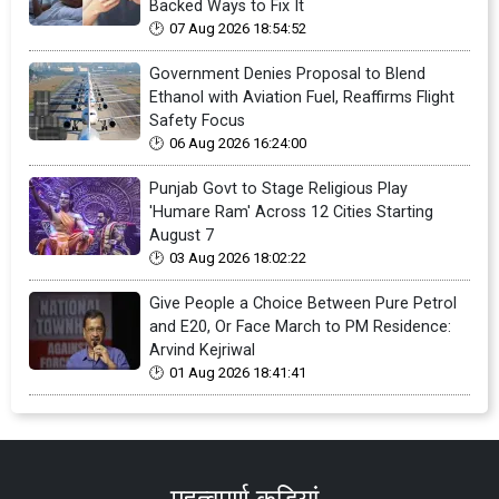
Backed Ways to Fix It
07 Aug 2026 18:54:52
Government Denies Proposal to Blend
Ethanol with Aviation Fuel, Reaffirms Flight
Safety Focus
06 Aug 2026 16:24:00
Punjab Govt to Stage Religious Play
'Humare Ram' Across 12 Cities Starting
August 7
03 Aug 2026 18:02:22
Give People a Choice Between Pure Petrol
and E20, Or Face March to PM Residence:
Arvind Kejriwal
01 Aug 2026 18:41:41
महत्वपूर्ण कड़ियां