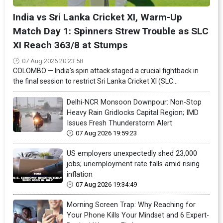
India vs Sri Lanka Cricket XI, Warm-Up
Match Day 1: Spinners Strew Trouble as SLC
XI Reach 363/8 at Stumps
07 Aug 2026 20:23:58
COLOMBO — India's spin attack staged a crucial fightback in
the final session to restrict Sri Lanka Cricket XI (SLC...
Delhi-NCR Monsoon Downpour: Non-Stop
Heavy Rain Gridlocks Capital Region; IMD
Issues Fresh Thunderstorm Alert
07 Aug 2026 19:59:23
US employers unexpectedly shed 23,000
jobs; unemployment rate falls amid rising
inflation
07 Aug 2026 19:34:49
Morning Screen Trap: Why Reaching for
Your Phone Kills Your Mindset and 6 Expert-