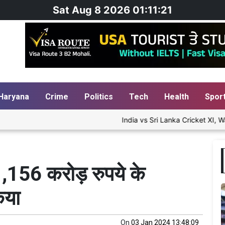
Sat Aug 8 2026 01:11:22
Haryana
Crime
Politics
Tech
Health
Spor
India vs Sri Lanka Cricket XI, Warm-
ं 1,156 करोड़ रुपये के
िया
On
03 Jan 2024 13:48:09