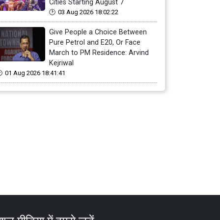
Cities Starting August 7
03 Aug 2026 18:02:22
Give People a Choice Between
Pure Petrol and E20, Or Face
March to PM Residence: Arvind
Kejriwal
01 Aug 2026 18:41:41