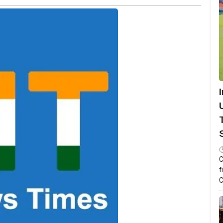
C
f
C