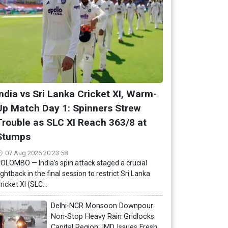
India vs Sri Lanka Cricket XI, Warm-
Up Match Day 1: Spinners Strew
Trouble as SLC XI Reach 363/8 at
Stumps
07 Aug 2026 20:23:58
OLOMBO — India's spin attack staged a crucial
ightback in the final session to restrict Sri Lanka
ricket XI (SLC...
Delhi-NCR Monsoon Downpour:
Non-Stop Heavy Rain Gridlocks
Capital Region; IMD Issues Fresh