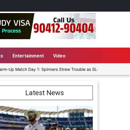
ts
Entertainment
Video
Up Match Day 1: Spinners Strew Trouble as SLC XI Reach 363/8 at S
Latest News