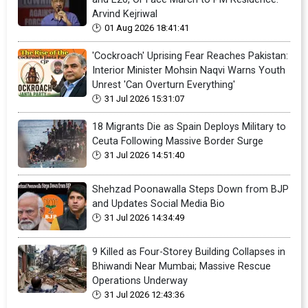
Arvind Kejriwal
01 Aug 2026 18:41:41
'Cockroach' Uprising Fear Reaches Pakistan:
Interior Minister Mohsin Naqvi Warns Youth
Unrest 'Can Overturn Everything'
31 Jul 2026 15:31:07
18 Migrants Die as Spain Deploys Military to
Ceuta Following Massive Border Surge
31 Jul 2026 14:51:40
Shehzad Poonawalla Steps Down from BJP
and Updates Social Media Bio
31 Jul 2026 14:34:49
9 Killed as Four-Storey Building Collapses in
Bhiwandi Near Mumbai; Massive Rescue
Operations Underway
31 Jul 2026 12:43:36