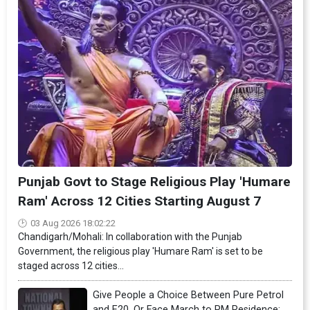
Punjab Govt to Stage Religious Play 'Humare
Ram' Across 12 Cities Starting August 7
03 Aug 2026 18:02:22
Chandigarh/Mohali: In collaboration with the Punjab
Government, the religious play 'Humare Ram' is set to be
staged across 12 cities...
Give People a Choice Between Pure Petrol
and E20, Or Face March to PM Residence: