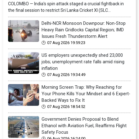
COLOMBO — India's spin attack staged a crucial fightback in
the final session to restrict Sri Lanka Cricket XI (SLC...
Delhi-NCR Monsoon Downpour: Non-Stop
Heavy Rain Gridlocks Capital Region; IMD
Issues Fresh Thunderstorm Alert
07 Aug 2026 19:59:23
US employers unexpectedly shed 23,000
jobs; unemployment rate falls amid rising
inflation
07 Aug 2026 19:34:49
Morning Screen Trap: Why Reaching for
Your Phone Kills Your Mindset and 6 Expert-
Backed Ways to Fix It
07 Aug 2026 18:54:52
Government Denies Proposal to Blend
Ethanol with Aviation Fuel, Reaffirms Flight
Safety Focus
06 Aug 2026 16:24:00