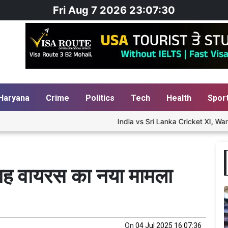
Fri Aug 7 2026 23:07:31
Haryana
Crime
Politics
Tech
Health
Spor
India vs Sri Lanka Cricket XI, Warm-Up Matc
िपाह वायरस का नया मामला
On
04 Jul 2025 16:07:36