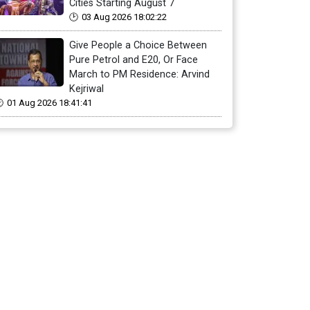
Cities Starting August 7
03 Aug 2026 18:02:22
Give People a Choice Between
Pure Petrol and E20, Or Face
March to PM Residence: Arvind
Kejriwal
01 Aug 2026 18:41:41