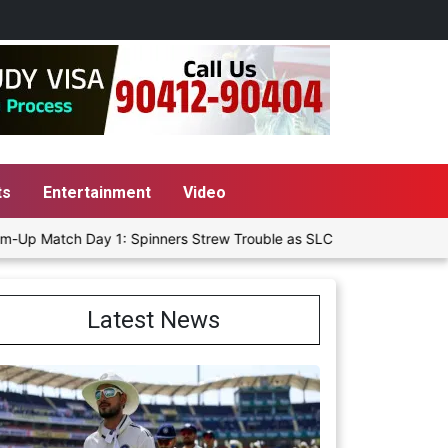
ts
Entertainment
Video
h Day 1: Spinners Strew Trouble as SLC XI Reach 363/8 at Stumps
Latest News