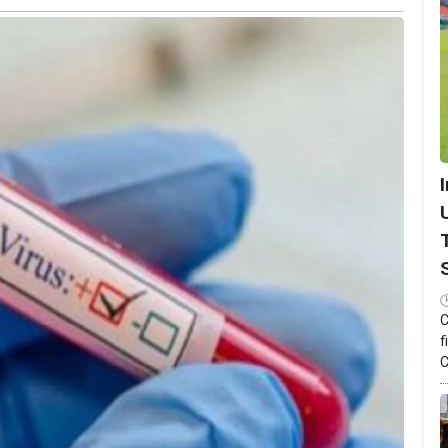
C
f
C