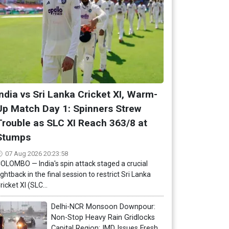
India vs Sri Lanka Cricket XI, Warm-
Up Match Day 1: Spinners Strew
Trouble as SLC XI Reach 363/8 at
Stumps
07 Aug 2026 20:23:58
OLOMBO — India's spin attack staged a crucial
ightback in the final session to restrict Sri Lanka
ricket XI (SLC...
Delhi-NCR Monsoon Downpour:
Non-Stop Heavy Rain Gridlocks
Capital Region; IMD Issues Fresh