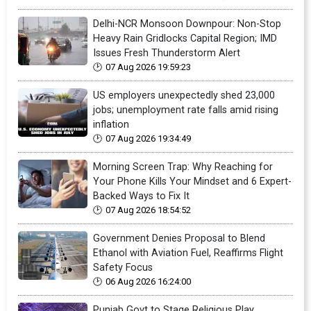
Delhi-NCR Monsoon Downpour: Non-Stop
Heavy Rain Gridlocks Capital Region; IMD
Issues Fresh Thunderstorm Alert
07 Aug 2026 19:59:23
US employers unexpectedly shed 23,000
jobs; unemployment rate falls amid rising
inflation
07 Aug 2026 19:34:49
Morning Screen Trap: Why Reaching for
Your Phone Kills Your Mindset and 6 Expert-
Backed Ways to Fix It
07 Aug 2026 18:54:52
Government Denies Proposal to Blend
Ethanol with Aviation Fuel, Reaffirms Flight
Safety Focus
06 Aug 2026 16:24:00
Punjab Govt to Stage Religious Play