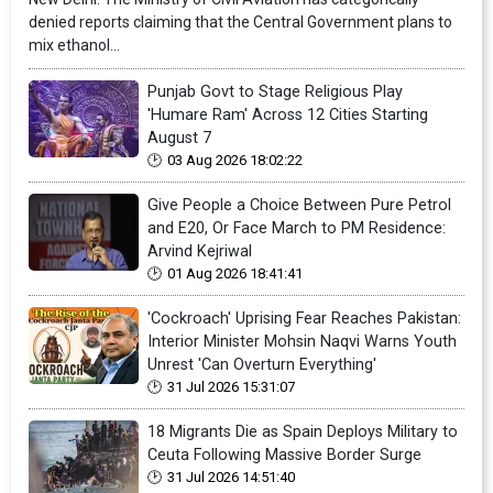
denied reports claiming that the Central Government plans to
mix ethanol...
Punjab Govt to Stage Religious Play
'Humare Ram' Across 12 Cities Starting
August 7
03 Aug 2026 18:02:22
Give People a Choice Between Pure Petrol
and E20, Or Face March to PM Residence:
Arvind Kejriwal
01 Aug 2026 18:41:41
'Cockroach' Uprising Fear Reaches Pakistan:
Interior Minister Mohsin Naqvi Warns Youth
Unrest 'Can Overturn Everything'
31 Jul 2026 15:31:07
18 Migrants Die as Spain Deploys Military to
Ceuta Following Massive Border Surge
31 Jul 2026 14:51:40