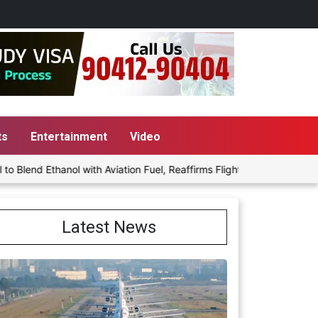
ts
Entertainment
Video
nd Ethanol with Aviation Fuel, Reaffirms Flight Safety Focus
P
Latest News