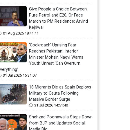
Give People a Choice Between
Pure Petrol and E20, Or Face
March to PM Residence: Arvind
Kejriwal
01 Aug 2026 18:41:41
'Cockroach' Uprising Fear
Reaches Pakistan: Interior
Minister Mohsin Naqvi Warns
Youth Unrest 'Can Overturn
verything'
31 Jul 2026 15:31:07
18 Migrants Die as Spain Deploys
Military to Ceuta Following
Massive Border Surge
31 Jul 2026 14:51:40
Shehzad Poonawalla Steps Down
from BJP and Updates Social
Media Bio