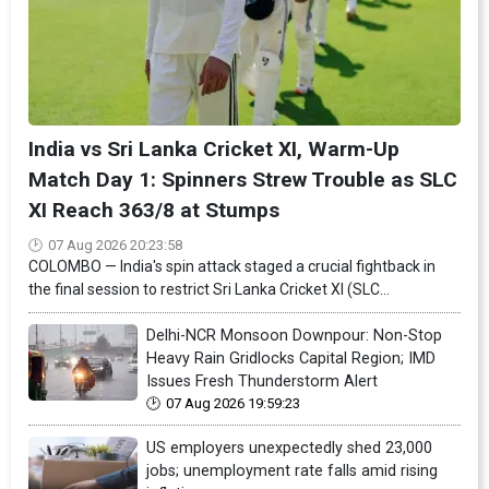
India vs Sri Lanka Cricket XI, Warm-Up
Match Day 1: Spinners Strew Trouble as SLC
XI Reach 363/8 at Stumps
07 Aug 2026 20:23:58
COLOMBO — India's spin attack staged a crucial fightback in
the final session to restrict Sri Lanka Cricket XI (SLC...
Delhi-NCR Monsoon Downpour: Non-Stop
Heavy Rain Gridlocks Capital Region; IMD
Issues Fresh Thunderstorm Alert
07 Aug 2026 19:59:23
US employers unexpectedly shed 23,000
jobs; unemployment rate falls amid rising