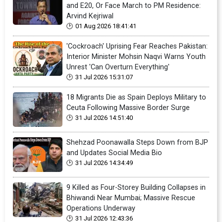
and E20, Or Face March to PM Residence:
Arvind Kejriwal
01 Aug 2026 18:41:41
'Cockroach' Uprising Fear Reaches Pakistan:
Interior Minister Mohsin Naqvi Warns Youth
Unrest 'Can Overturn Everything'
31 Jul 2026 15:31:07
18 Migrants Die as Spain Deploys Military to
Ceuta Following Massive Border Surge
31 Jul 2026 14:51:40
Shehzad Poonawalla Steps Down from BJP
and Updates Social Media Bio
31 Jul 2026 14:34:49
9 Killed as Four-Storey Building Collapses in
Bhiwandi Near Mumbai; Massive Rescue
Operations Underway
31 Jul 2026 12:43:36