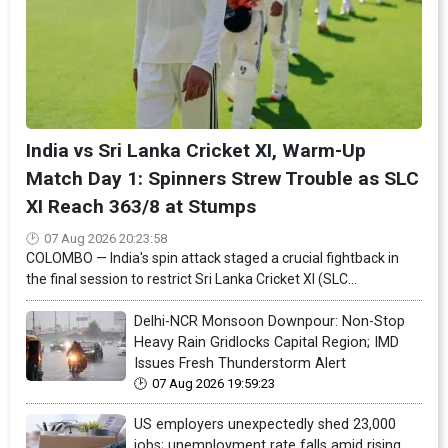
India vs Sri Lanka Cricket XI, Warm-Up
Match Day 1: Spinners Strew Trouble as SLC
XI Reach 363/8 at Stumps
07 Aug 2026 20:23:58
COLOMBO — India's spin attack staged a crucial fightback in
the final session to restrict Sri Lanka Cricket XI (SLC...
Delhi-NCR Monsoon Downpour: Non-Stop
Heavy Rain Gridlocks Capital Region; IMD
Issues Fresh Thunderstorm Alert
07 Aug 2026 19:59:23
US employers unexpectedly shed 23,000
jobs; unemployment rate falls amid rising