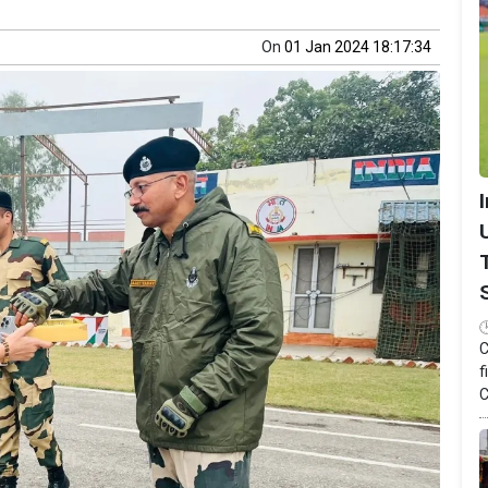
On
01 Jan 2024 18:17:34
C
f
C