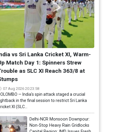
India vs Sri Lanka Cricket XI, Warm-
Up Match Day 1: Spinners Strew
Trouble as SLC XI Reach 363/8 at
Stumps
07 Aug 2026 20:23:58
OLOMBO — India's spin attack staged a crucial
ightback in the final session to restrict Sri Lanka
ricket XI (SLC...
Delhi-NCR Monsoon Downpour:
Non-Stop Heavy Rain Gridlocks
Capital Region; IMD Issues Fresh