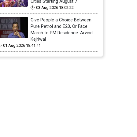
Cities Starting August 7
03 Aug 2026 18:02:22
Give People a Choice Between
Pure Petrol and E20, Or Face
March to PM Residence: Arvind
Kejriwal
01 Aug 2026 18:41:41