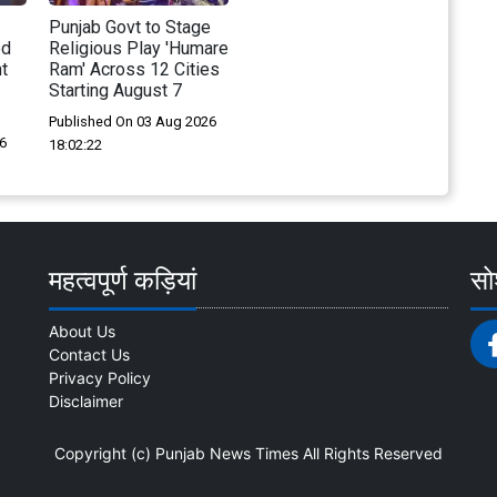
Punjab Govt to Stage
ed
Religious Play 'Humare
t
Ram' Across 12 Cities
Starting August 7
Published On 03 Aug 2026
6
18:02:22
महत्वपूर्ण कड़ियां
सोश
About Us
Contact Us
Privacy Policy
Disclaimer
Copyright (c)
Punjab News Times
All Rights Reserved