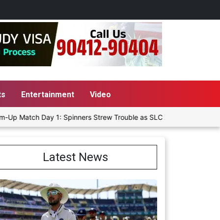
ts
Entertainment
Video
tch Day 1: Spinners Strew Trouble as SLC XI Reach 363/8 at Stumps
Latest News