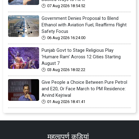
07 Aug 2026 18:54:52
Government Denies Proposal to Blend
Ethanol with Aviation Fuel, Reaffirms Flight
Safety Focus
06 Aug 2026 16:24:00
Punjab Govt to Stage Religious Play
'Humare Ram' Across 12 Cities Starting
August 7
03 Aug 2026 18:02:22
Give People a Choice Between Pure Petrol
and E20, Or Face March to PM Residence:
Arvind Kejriwal
01 Aug 2026 18:41:41
महत्वपूर्ण कड़ियां