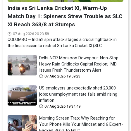
India vs Sri Lanka Cricket XI, Warm-Up
Match Day 1: Spinners Strew Trouble as SLC
XI Reach 363/8 at Stumps
07 Aug 2026 20:23:58
COLOMBO — India's spin attack staged a crucial fightback in
the final session to restrict Sri Lanka Cricket XI (SLC...
Delhi-NCR Monsoon Downpour: Non-Stop
Heavy Rain Gridlocks Capital Region; IMD
Issues Fresh Thunderstorm Alert
07 Aug 2026 19:59:23
US employers unexpectedly shed 23,000
jobs; unemployment rate falls amid rising
inflation
07 Aug 2026 19:34:49
Morning Screen Trap: Why Reaching for
Your Phone Kills Your Mindset and 6 Expert-
Backed Ways to Fix It