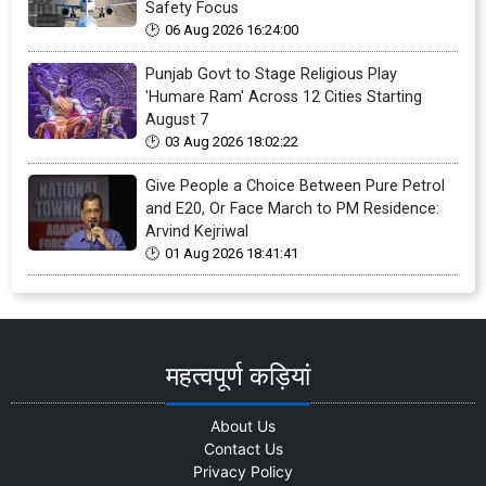
Safety Focus
06 Aug 2026 16:24:00
Punjab Govt to Stage Religious Play
'Humare Ram' Across 12 Cities Starting
August 7
03 Aug 2026 18:02:22
Give People a Choice Between Pure Petrol
and E20, Or Face March to PM Residence:
Arvind Kejriwal
01 Aug 2026 18:41:41
महत्वपूर्ण कड़ियां
About Us
Contact Us
Privacy Policy