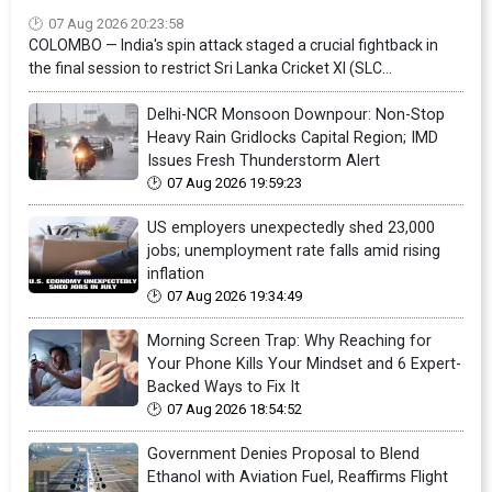
07 Aug 2026 20:23:58
COLOMBO — India's spin attack staged a crucial fightback in
the final session to restrict Sri Lanka Cricket XI (SLC...
Delhi-NCR Monsoon Downpour: Non-Stop
Heavy Rain Gridlocks Capital Region; IMD
Issues Fresh Thunderstorm Alert
07 Aug 2026 19:59:23
US employers unexpectedly shed 23,000
jobs; unemployment rate falls amid rising
inflation
07 Aug 2026 19:34:49
Morning Screen Trap: Why Reaching for
Your Phone Kills Your Mindset and 6 Expert-
Backed Ways to Fix It
07 Aug 2026 18:54:52
Government Denies Proposal to Blend
Ethanol with Aviation Fuel, Reaffirms Flight