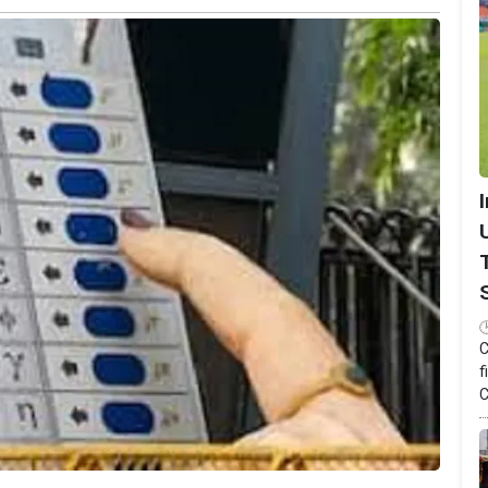
C
f
C