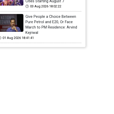
Cities Starting August 7
03 Aug 2026 18:02:22
Give People a Choice Between
Pure Petrol and E20, Or Face
March to PM Residence: Arvind
Kejriwal
01 Aug 2026 18:41:41