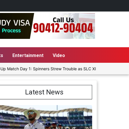
ts
Entertainment
Video
h Day 1: Spinners Strew Trouble as SLC XI Reach 363/8 at Stumps
Latest News