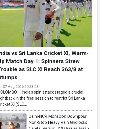
India vs Sri Lanka Cricket XI, Warm-
Up Match Day 1: Spinners Strew
Trouble as SLC XI Reach 363/8 at
Stumps
07 Aug 2026 20:23:58
OLOMBO — India's spin attack staged a crucial
ightback in the final session to restrict Sri Lanka
ricket XI (SLC...
Delhi-NCR Monsoon Downpour:
Non-Stop Heavy Rain Gridlocks
Capital Region; IMD Issues Fresh