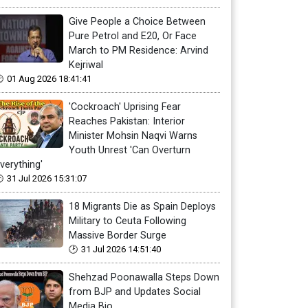
Give People a Choice Between
Pure Petrol and E20, Or Face
March to PM Residence: Arvind
Kejriwal
01 Aug 2026 18:41:41
'Cockroach' Uprising Fear
Reaches Pakistan: Interior
Minister Mohsin Naqvi Warns
Youth Unrest 'Can Overturn
verything'
31 Jul 2026 15:31:07
18 Migrants Die as Spain Deploys
Military to Ceuta Following
Massive Border Surge
31 Jul 2026 14:51:40
Shehzad Poonawalla Steps Down
from BJP and Updates Social
Media Bio