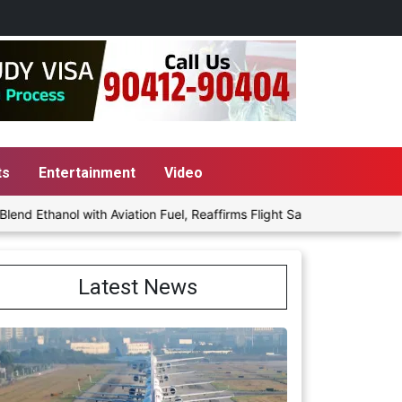
ts
Entertainment
Video
thanol with Aviation Fuel, Reaffirms Flight Safety Focus
Punja
Latest News