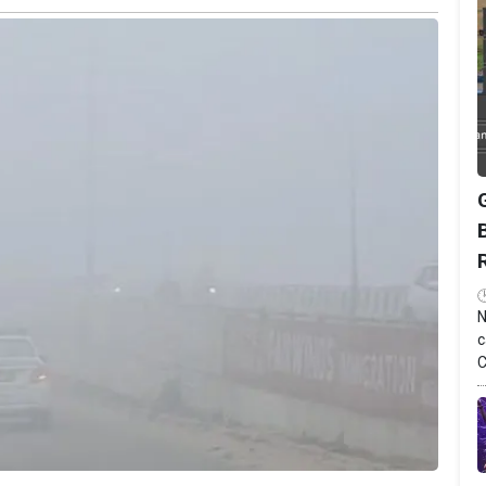
N
c
C