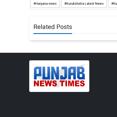
Haryana news
Kurukshetra Latest News
Ku
Related Posts