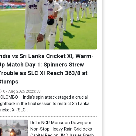
India vs Sri Lanka Cricket XI, Warm-
Up Match Day 1: Spinners Strew
Trouble as SLC XI Reach 363/8 at
Stumps
07 Aug 2026 20:23:58
OLOMBO — India's spin attack staged a crucial
ightback in the final session to restrict Sri Lanka
ricket XI (SLC...
Delhi-NCR Monsoon Downpour:
Non-Stop Heavy Rain Gridlocks
Capital Region; IMD Issues Fresh