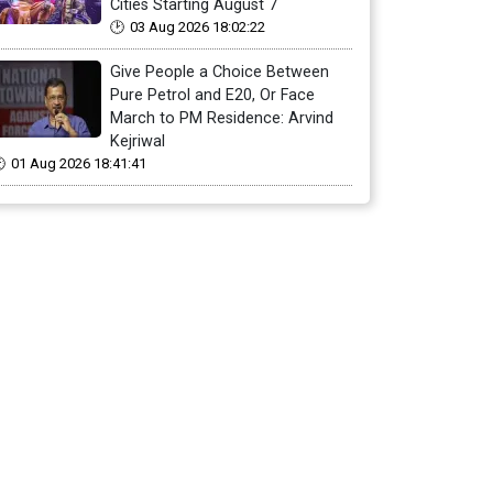
Cities Starting August 7
03 Aug 2026 18:02:22
Give People a Choice Between
Pure Petrol and E20, Or Face
March to PM Residence: Arvind
Kejriwal
01 Aug 2026 18:41:41