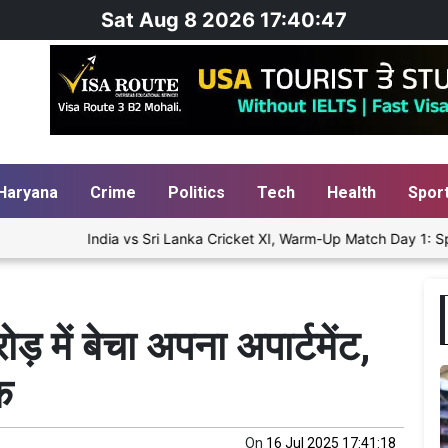
Sat Aug 8 2026 17:40:48
Haryana
Crime
Politics
Tech
Health
Spor
India vs Sri Lanka Cricket XI, Warm-Up Match Day 1: Spinners St
 में बेचा अपना अपार्टमेंट,
क
On
16 Jul 2025 17:41:18