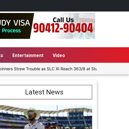
ts
Entertainment
Video
rew Trouble as SLC XI Reach 363/8 at Stumps
Delhi-NCR Monsoo
Latest News