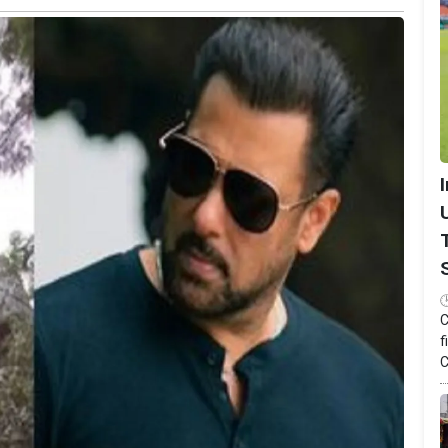
C
f
C