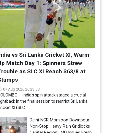
India vs Sri Lanka Cricket XI, Warm-
Up Match Day 1: Spinners Strew
Trouble as SLC XI Reach 363/8 at
Stumps
07 Aug 2026 20:23:58
OLOMBO — India's spin attack staged a crucial
ightback in the final session to restrict Sri Lanka
ricket XI (SLC...
Delhi-NCR Monsoon Downpour:
Non-Stop Heavy Rain Gridlocks
Capital Region; IMD Issues Fresh