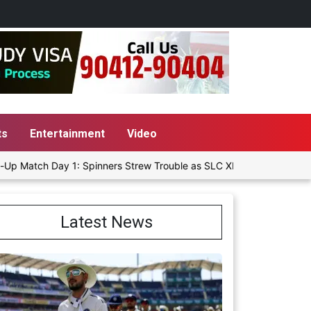
ts
Entertainment
Video
ch Day 1: Spinners Strew Trouble as SLC XI Reach 363/8 at Stumps
Latest News