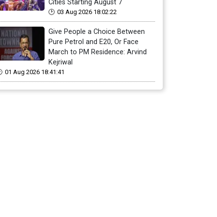
Cities Starting August 7
03 Aug 2026 18:02:22
Give People a Choice Between
Pure Petrol and E20, Or Face
March to PM Residence: Arvind
Kejriwal
01 Aug 2026 18:41:41