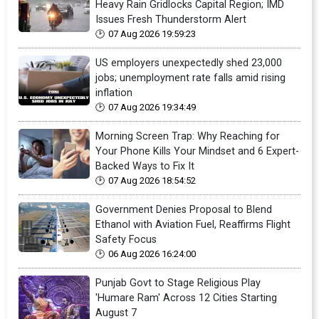
Heavy Rain Gridlocks Capital Region; IMD
Issues Fresh Thunderstorm Alert
07 Aug 2026 19:59:23
US employers unexpectedly shed 23,000
jobs; unemployment rate falls amid rising
inflation
07 Aug 2026 19:34:49
Morning Screen Trap: Why Reaching for
Your Phone Kills Your Mindset and 6 Expert-
Backed Ways to Fix It
07 Aug 2026 18:54:52
Government Denies Proposal to Blend
Ethanol with Aviation Fuel, Reaffirms Flight
Safety Focus
06 Aug 2026 16:24:00
Punjab Govt to Stage Religious Play
'Humare Ram' Across 12 Cities Starting
August 7