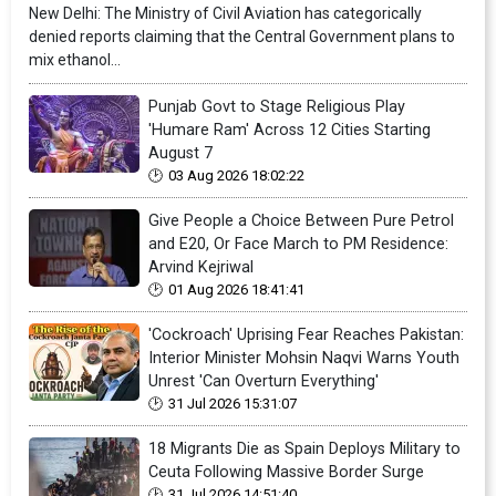
New Delhi: The Ministry of Civil Aviation has categorically
denied reports claiming that the Central Government plans to
mix ethanol...
Punjab Govt to Stage Religious Play
'Humare Ram' Across 12 Cities Starting
August 7
03 Aug 2026 18:02:22
Give People a Choice Between Pure Petrol
and E20, Or Face March to PM Residence:
Arvind Kejriwal
01 Aug 2026 18:41:41
'Cockroach' Uprising Fear Reaches Pakistan:
Interior Minister Mohsin Naqvi Warns Youth
Unrest 'Can Overturn Everything'
31 Jul 2026 15:31:07
18 Migrants Die as Spain Deploys Military to
Ceuta Following Massive Border Surge
31 Jul 2026 14:51:40