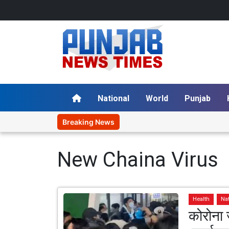
National
World
Punjab
Breaking News
New Chaina Virus
Health
Na
कोरोना 