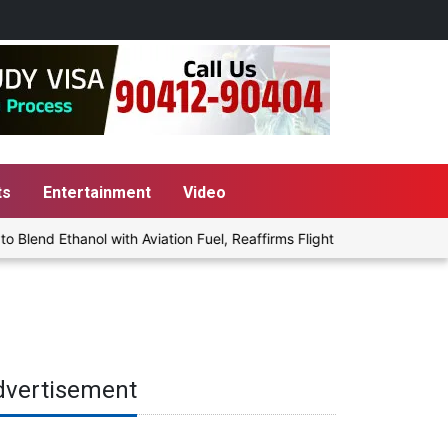
ts
Entertainment
Video
end Ethanol with Aviation Fuel, Reaffirms Flight Safety Focus
dvertisement