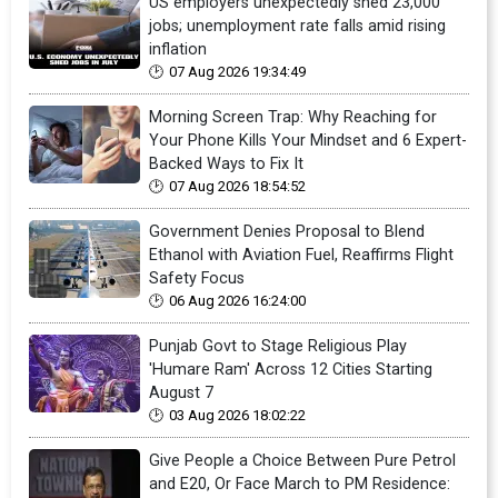
US employers unexpectedly shed 23,000
jobs; unemployment rate falls amid rising
inflation
07 Aug 2026 19:34:49
Morning Screen Trap: Why Reaching for
Your Phone Kills Your Mindset and 6 Expert-
Backed Ways to Fix It
07 Aug 2026 18:54:52
Government Denies Proposal to Blend
Ethanol with Aviation Fuel, Reaffirms Flight
Safety Focus
06 Aug 2026 16:24:00
Punjab Govt to Stage Religious Play
'Humare Ram' Across 12 Cities Starting
August 7
03 Aug 2026 18:02:22
Give People a Choice Between Pure Petrol
and E20, Or Face March to PM Residence: