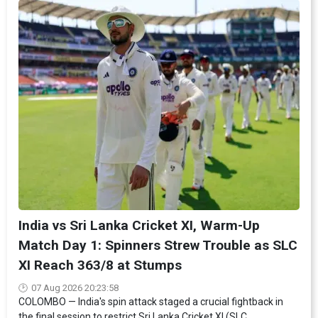
India vs Sri Lanka Cricket XI, Warm-Up
Match Day 1: Spinners Strew Trouble as SLC
XI Reach 363/8 at Stumps
07 Aug 2026 20:23:58
COLOMBO — India's spin attack staged a crucial fightback in
the final session to restrict Sri Lanka Cricket XI (SLC...