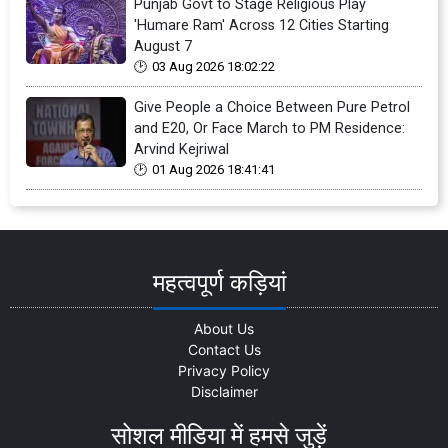
Punjab Govt to Stage Religious Play
'Humare Ram' Across 12 Cities Starting
August 7
03 Aug 2026 18:02:22
Give People a Choice Between Pure Petrol
and E20, Or Face March to PM Residence:
Arvind Kejriwal
01 Aug 2026 18:41:41
महत्वपूर्ण कड़ियां
About Us
Contact Us
Privacy Policy
Disclaimer
सोशल मीडिया में हमसे जुड़ें