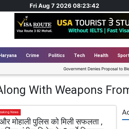
Fri Aug 7 2026 08:23:42
Haryana
Crime
Politics
Tech
Health
Spor
Government Denies Proposal to Blend Et
Along With Weapons Fro
A
eaking News
र मोहाली पुलिस को मिली सफलता ,