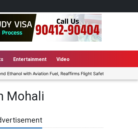
ts
Entertainment
Video
hanol with Aviation Fuel, Reaffirms Flight Safety Focus
Punjab
m Mohali
dvertisement