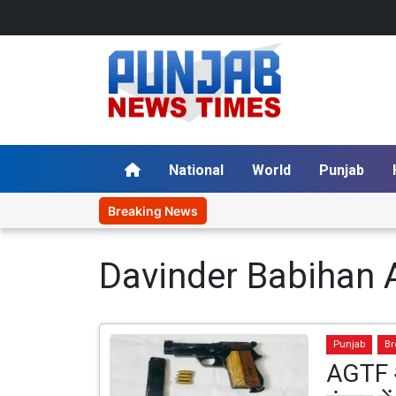
National
World
Punjab
Breaking News
Davinder Babihan 
Punjab
Br
AGTF औ