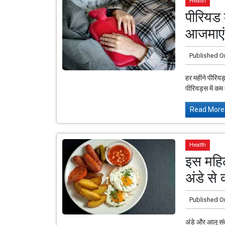
Health
पीरियड क
आजमाएं 
Published O
हर महीने पीरियड
पीरियड्स में कम 
Read More.
Health
इस महिल
अंडे से
Published O
अंडे और आलू सं