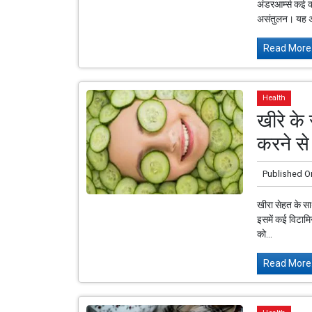
अंडरआर्म्स कई कार
असंतुलन। यह अक
Read More.
Health
खीरे के
करने स
Published O
खीरा सेहत के साथ
इसमें कई विटामिन
को...
Read More.