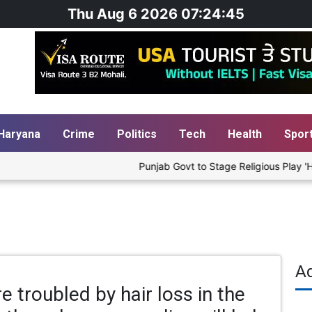
Thu Aug 6 2026 07:24:46
Haryana
Crime
Politics
Tech
Health
Spor
Punjab Govt to Stage Religious Play 'Humare Ram' Ac
A
're troubled by hair loss in the