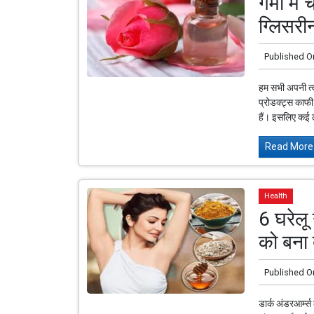
गर्मी मे
ग्लिसरीन
Published O
हम सभी अपनी त्
प्रोडक्ट्स काफी 
हैं। इसलिए कई ल
Read More.
Health
6 घरेलू 
को बना 
Published O
डार्क अंडरआर्म्