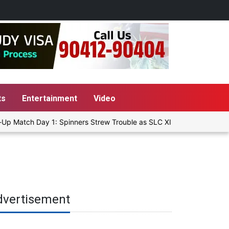
ts
Entertainment
Video
p Match Day 1: Spinners Strew Trouble as SLC XI Reach 363/8 at St
dvertisement