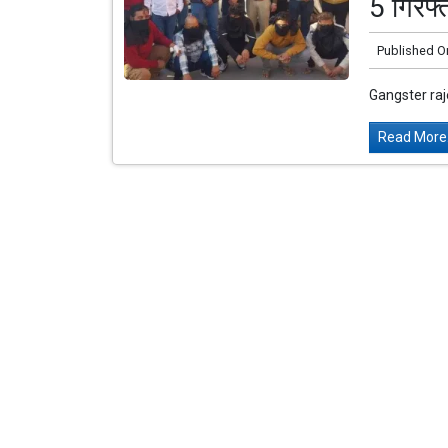
5 गिरफ्
Published O
Gangster ra
Read More.