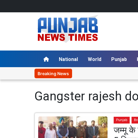
National
World
Punjab
Breaking News
Gangster rajesh d
Punjab
Br
जम्मू के