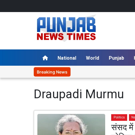
National
World
Punjab
Breaking News
Draupadi Murmu
Politics
Na
संसद मे