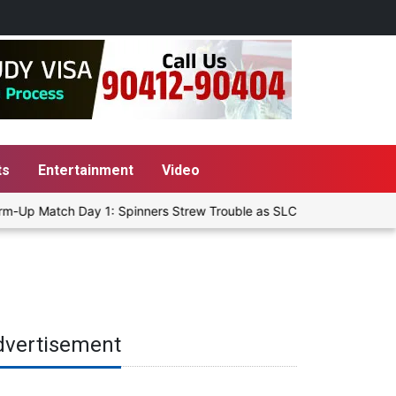
ts
Entertainment
Video
m-Up Match Day 1: Spinners Strew Trouble as SLC XI Reach 363/8 at 
dvertisement