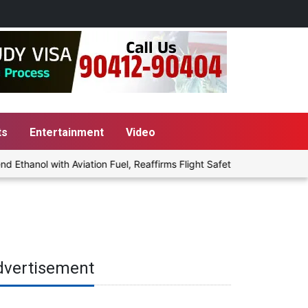
ts
Entertainment
Video
nol with Aviation Fuel, Reaffirms Flight Safety Focus
Punjab G
dvertisement