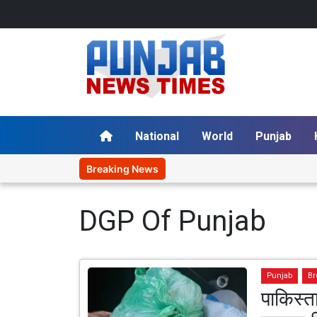
National
World
Punjab
Breaking News
DGP Of Punjab
Punjab
Br
पाकिस्त