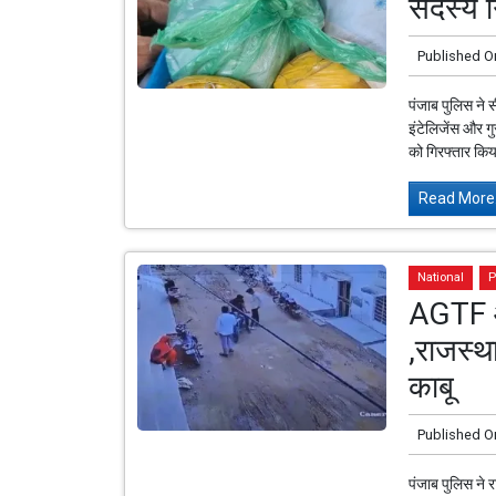
सदस्य ग
Published O
पंजाब पुलिस ने 
इंटेलिजेंस और ग
को गिरफ्तार किय
Read More.
National
P
AGTF औ
,राजस्थ
काबू
Published O
पंजाब पुलिस ने र