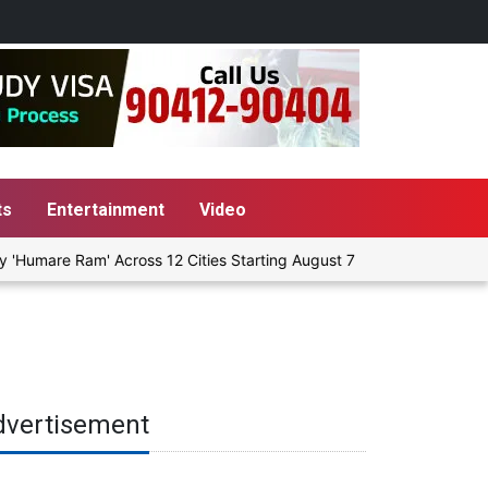
ts
Entertainment
Video
umare Ram' Across 12 Cities Starting August 7
Give People a Ch
dvertisement