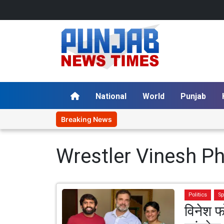
National
World
Punjab
Breaking News
Wrestler Vinesh P
Politics
Sp
विनेश फ