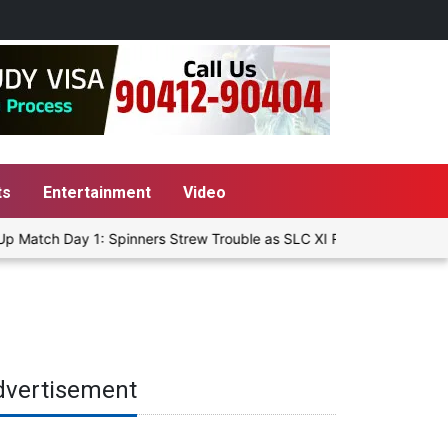
ts
Entertainment
Video
 Match Day 1: Spinners Strew Trouble as SLC XI Reach 363/8 at Stu
dvertisement