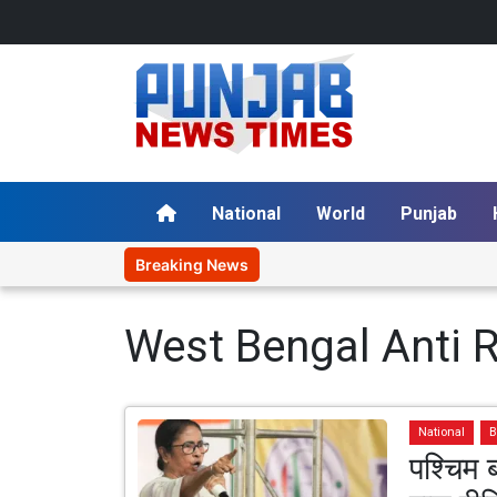
National
World
Punjab
Breaking News
West Bengal Anti R
National
B
पश्चिम ब