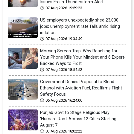
Issues Fresh Thunderstorm Alert
07 Aug 2026 19:59:23
US employers unexpectedly shed 23,000
jobs; unemployment rate falls amid rising
inflation
07 Aug 2026 19:34:49
Morning Screen Trap: Why Reaching for
Your Phone Kills Your Mindset and 6 Expert-
Backed Ways to Fix It
07 Aug 2026 18:54:52
Government Denies Proposal to Blend
Ethanol with Aviation Fuel, Reaffirms Flight
Safety Focus
06 Aug 2026 16:24:00
Punjab Govt to Stage Religious Play
'Humare Ram' Across 12 Cities Starting
August 7
03 Aug 2026 18:02:22