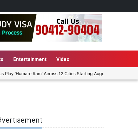
ts
Entertainment
Video
lay 'Humare Ram' Across 12 Cities Starting August 7
Give Peop
dvertisement