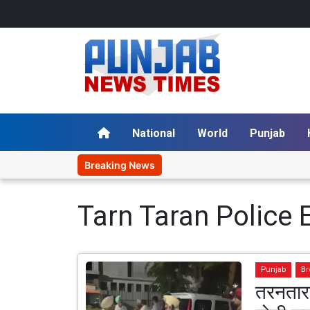
National
World
Punjab
Breaking News
Tarn Taran Police 
Punjab
Br
तरनतारन