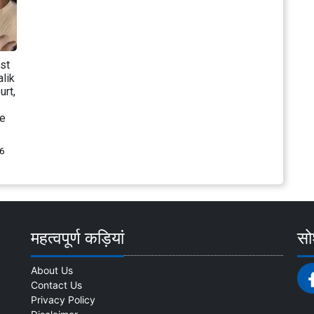
st
lik
rt,
ce
6
महत्वपूर्ण कड़ियां
सोश
About Us
Contact Us
Privacy Policy