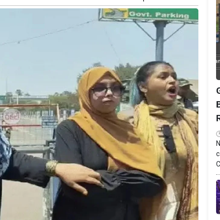
N
c
C