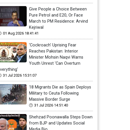
Give People a Choice Between
Pure Petrol and E20, Or Face
March to PM Residence: Arvind
Kejriwal
01 Aug 2026 18:41:41
'Cockroach' Uprising Fear
Reaches Pakistan: Interior
Minister Mohsin Naqvi Warns
Youth Unrest 'Can Overturn
verything'
31 Jul 2026 15:31:07
18 Migrants Die as Spain Deploys
Military to Ceuta Following
Massive Border Surge
31 Jul 2026 14:51:40
Shehzad Poonawalla Steps Down
from BJP and Updates Social
Media Bio