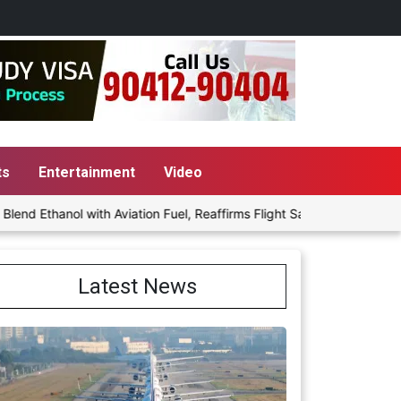
ts
Entertainment
Video
 with Aviation Fuel, Reaffirms Flight Safety Focus
Punjab Govt
Latest News