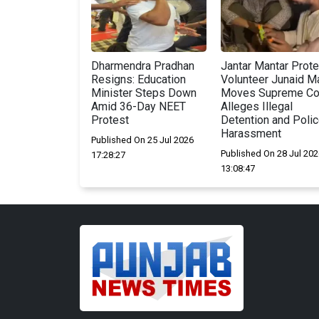
Dharmendra Pradhan
Jantar Mantar Prote
Resigns: Education
Volunteer Junaid Ma
Minister Steps Down
Moves Supreme Cou
Amid 36-Day NEET
Alleges Illegal
Protest
Detention and Poli
Harassment
Published On 25 Jul 2026
Published On 28 Jul 202
17:28:27
13:08:47