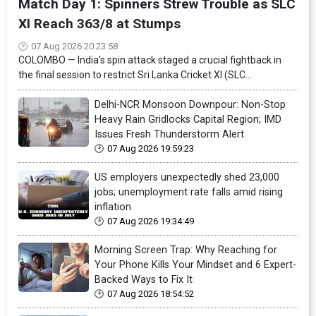
Match Day 1: Spinners Strew Trouble as SLC
XI Reach 363/8 at Stumps
07 Aug 2026 20:23:58
COLOMBO — India's spin attack staged a crucial fightback in
the final session to restrict Sri Lanka Cricket XI (SLC...
Delhi-NCR Monsoon Downpour: Non-Stop
Heavy Rain Gridlocks Capital Region; IMD
Issues Fresh Thunderstorm Alert
07 Aug 2026 19:59:23
US employers unexpectedly shed 23,000
jobs; unemployment rate falls amid rising
inflation
07 Aug 2026 19:34:49
Morning Screen Trap: Why Reaching for
Your Phone Kills Your Mindset and 6 Expert-
Backed Ways to Fix It
07 Aug 2026 18:54:52