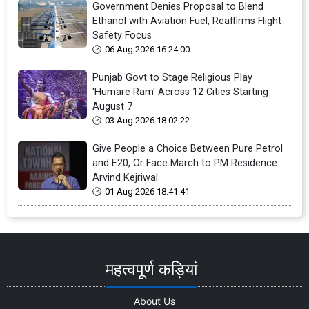
Government Denies Proposal to Blend
Ethanol with Aviation Fuel, Reaffirms Flight
Safety Focus
06 Aug 2026 16:24:00
Punjab Govt to Stage Religious Play
'Humare Ram' Across 12 Cities Starting
August 7
03 Aug 2026 18:02:22
Give People a Choice Between Pure Petrol
and E20, Or Face March to PM Residence:
Arvind Kejriwal
01 Aug 2026 18:41:41
महत्वपूर्ण कड़ियां
About Us