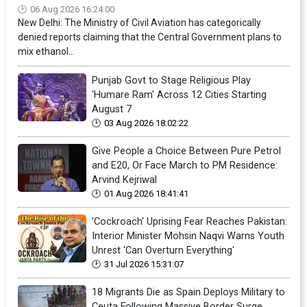
06 Aug 2026 16:24:00
New Delhi: The Ministry of Civil Aviation has categorically
denied reports claiming that the Central Government plans to
mix ethanol...
Punjab Govt to Stage Religious Play
'Humare Ram' Across 12 Cities Starting
August 7
03 Aug 2026 18:02:22
Give People a Choice Between Pure Petrol
and E20, Or Face March to PM Residence:
Arvind Kejriwal
01 Aug 2026 18:41:41
'Cockroach' Uprising Fear Reaches Pakistan:
Interior Minister Mohsin Naqvi Warns Youth
Unrest 'Can Overturn Everything'
31 Jul 2026 15:31:07
18 Migrants Die as Spain Deploys Military to
Ceuta Following Massive Border Surge