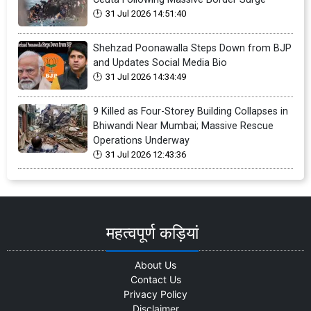
31 Jul 2026 14:51:40
Shehzad Poonawalla Steps Down from BJP
and Updates Social Media Bio
31 Jul 2026 14:34:49
9 Killed as Four-Storey Building Collapses in
Bhiwandi Near Mumbai; Massive Rescue
Operations Underway
31 Jul 2026 12:43:36
महत्वपूर्ण कड़ियां
About Us
Contact Us
Privacy Policy
Disclaimer