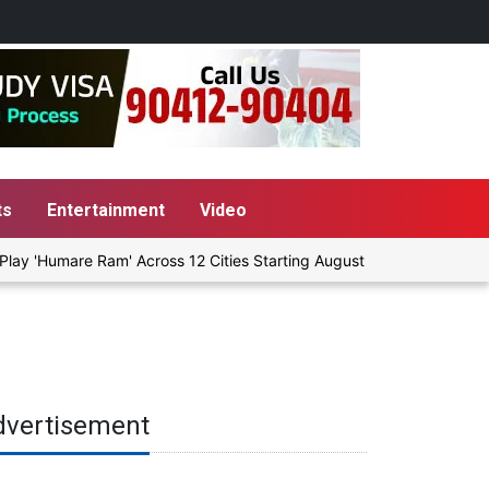
ts
Entertainment
Video
ay 'Humare Ram' Across 12 Cities Starting August 7
Give People
dvertisement