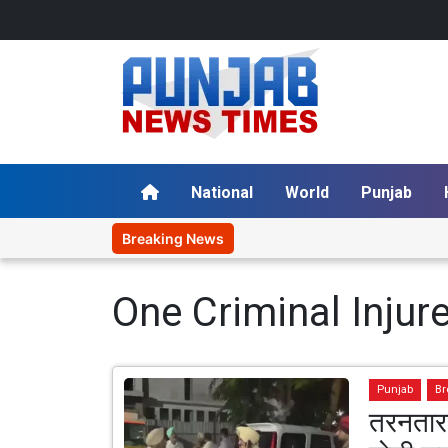
National
World
Punjab
Breaking News
One Criminal Injur
Punjab
Br
तरनतारन