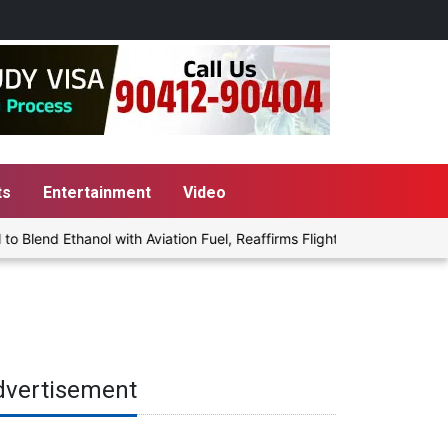
ts
Entertainment
Video
end Ethanol with Aviation Fuel, Reaffirms Flight Safety Focus
dvertisement