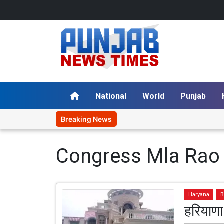
National
World
Punjab
Breaking News
Congress Mla Rao
Haryana
B
हरियाणा