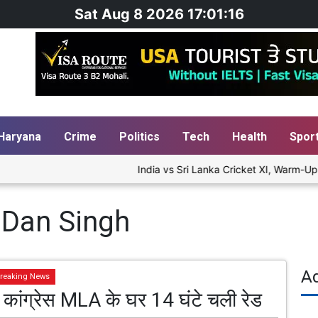
Sat Aug 8 2026 17:01:16
Haryana
Crime
Politics
Tech
Health
Spor
India vs Sri Lanka Cricket XI, Warm-Up M
 Dan Singh
A
reaking News
 कांग्रेस MLA के घर 14 घंटे चली रेड