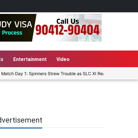
ts
Entertainment
Video
atch Day 1: Spinners Strew Trouble as SLC XI Reach 363/8 at Stump
dvertisement