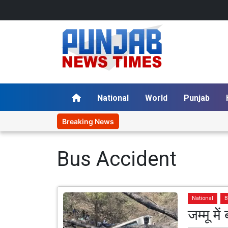
National
World
Punjab
Breaking News
Bus Accident
National
B
जम्मू म