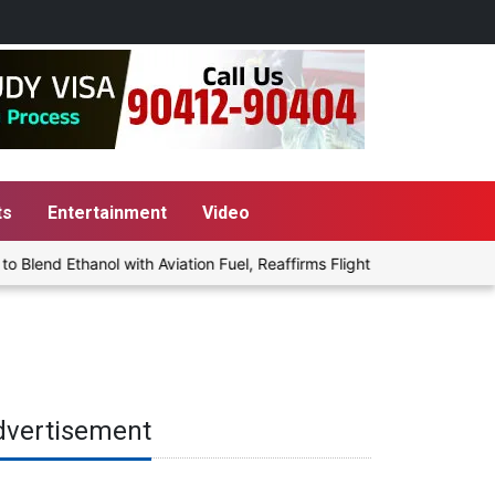
ts
Entertainment
Video
end Ethanol with Aviation Fuel, Reaffirms Flight Safety Focus
dvertisement