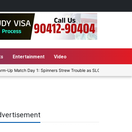
ts
Entertainment
Video
m-Up Match Day 1: Spinners Strew Trouble as SLC XI Reach 363/8 at
dvertisement