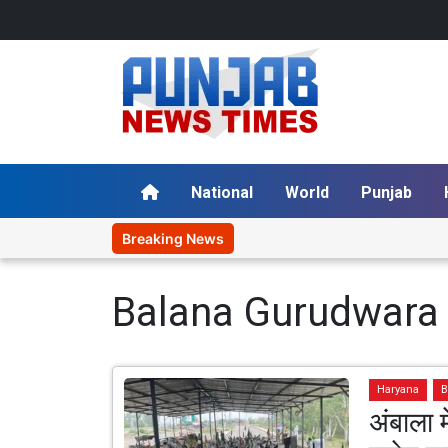
National
World
Punjab
Breaking News
Balana Gurudwara
Haryana
B
अंबाला म