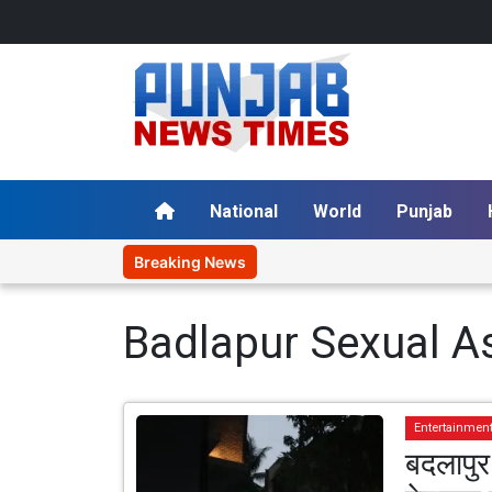
National
World
Punjab
Breaking News
Badlapur Sexual A
Entertainmen
बदलापुर 