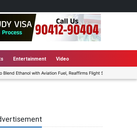
ts
Entertainment
Video
nd Ethanol with Aviation Fuel, Reaffirms Flight Safety Focus
P
dvertisement