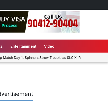
ts
Entertainment
Video
 Match Day 1: Spinners Strew Trouble as SLC XI Reach 363/8 at Stu
dvertisement