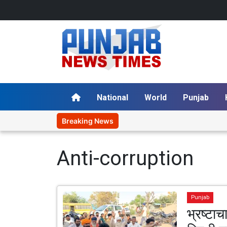
National
World
Punjab
Breaking News
Anti-corruption
Punjab
भ्रष्टाच