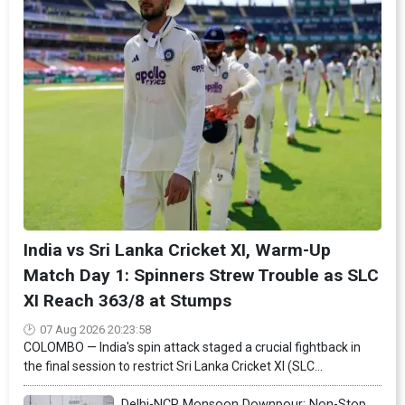
India vs Sri Lanka Cricket XI, Warm-Up
Match Day 1: Spinners Strew Trouble as SLC
XI Reach 363/8 at Stumps
07 Aug 2026 20:23:58
COLOMBO — India's spin attack staged a crucial fightback in
the final session to restrict Sri Lanka Cricket XI (SLC...
Delhi-NCR Monsoon Downpour: Non-Stop