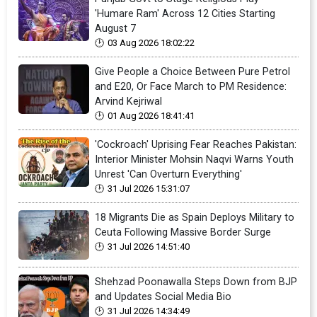
'Humare Ram' Across 12 Cities Starting
August 7
03 Aug 2026 18:02:22
Give People a Choice Between Pure Petrol
and E20, Or Face March to PM Residence:
Arvind Kejriwal
01 Aug 2026 18:41:41
'Cockroach' Uprising Fear Reaches Pakistan:
Interior Minister Mohsin Naqvi Warns Youth
Unrest 'Can Overturn Everything'
31 Jul 2026 15:31:07
18 Migrants Die as Spain Deploys Military to
Ceuta Following Massive Border Surge
31 Jul 2026 14:51:40
Shehzad Poonawalla Steps Down from BJP
and Updates Social Media Bio
31 Jul 2026 14:34:49