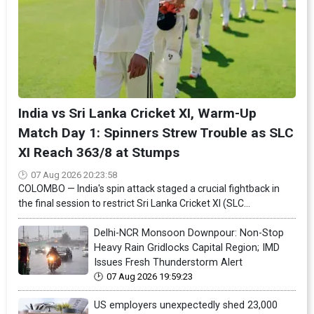
India vs Sri Lanka Cricket XI, Warm-Up
Match Day 1: Spinners Strew Trouble as SLC
XI Reach 363/8 at Stumps
07 Aug 2026 20:23:58
COLOMBO — India's spin attack staged a crucial fightback in
the final session to restrict Sri Lanka Cricket XI (SLC...
Delhi-NCR Monsoon Downpour: Non-Stop
Heavy Rain Gridlocks Capital Region; IMD
Issues Fresh Thunderstorm Alert
07 Aug 2026 19:59:23
US employers unexpectedly shed 23,000