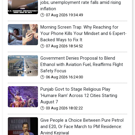
jobs; unemployment rate falls amid rising
inflation
07 Aug 2026 19:34:49
Morning Screen Trap: Why Reaching for
Your Phone Kills Your Mindset and 6 Expert-
Backed Ways to Fix It
07 Aug 2026 18:54:52
Government Denies Proposal to Blend
Ethanol with Aviation Fuel, Reaffirms Flight
Safety Focus
06 Aug 2026 16:24:00
Punjab Govt to Stage Religious Play
'Humare Ram' Across 12 Cities Starting
August 7
03 Aug 2026 18:02:22
Give People a Choice Between Pure Petrol
and E20, Or Face March to PM Residence:
Arvind Kejriwal