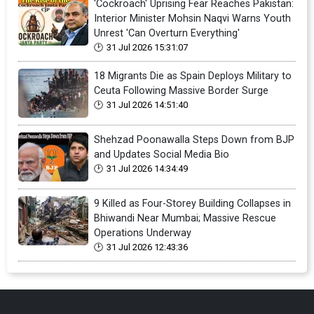
'Cockroach' Uprising Fear Reaches Pakistan:
Interior Minister Mohsin Naqvi Warns Youth
Unrest 'Can Overturn Everything'
31 Jul 2026 15:31:07
18 Migrants Die as Spain Deploys Military to
Ceuta Following Massive Border Surge
31 Jul 2026 14:51:40
Shehzad Poonawalla Steps Down from BJP
and Updates Social Media Bio
31 Jul 2026 14:34:49
9 Killed as Four-Storey Building Collapses in
Bhiwandi Near Mumbai; Massive Rescue
Operations Underway
31 Jul 2026 12:43:36