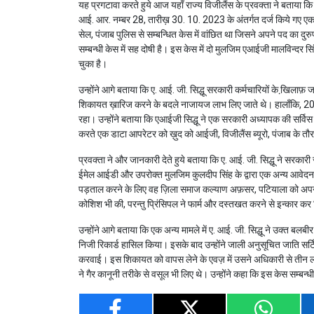
यह प्रगटावा करते हुये आज यहाँ राज्य विजीलैंस के प्रवक्ता ने बताया कि 
आई. आर. नम्बर 28, तारीख़ 30. 10. 2023 के अंतर्गत दर्ज किये गए एक म
सेल, पंजाब पुलिस से सम्बन्धित केस में वांछित था जिसने अपने पद का दुरु
सम्बन्धी केस में सह दोषी है। इस केस में दो मुलजिम एआईजी मालविन्दर सि
चुका है।
उन्होंने आगे बताया कि ए. आई. जी. सिद्धू सरकारी कर्मचारियों के खि़ल
शिकायत ख़ारिज करने के बदले नाजायज लाभ लिए जाते थे। हालाँकि, 2017 क
रहा। उन्होंने बताया कि एआईजी सिद्धू ने एक सरकारी अध्यापक की सर्विस ब
करते एक डाटा आपरेटर को ख़ुद को आईजी, विजीलैंस ब्यूरो, पंजाब के त
प्रवक्ता ने और जानकारी देते हुये बताया कि ए. आई. जी. सिद्धू ने सरका
ईमेल आईडी और उपरोक्त मुलजिम कुलदीप सिंह के द्वारा एक अन्य आवेदन भे
पड़ताल करने के लिए वह ज़िला समाज कल्याण अफ़सर, पटियाला को अपने सा
कोशिश भी की, परन्तु प्रिंसिपल ने फार्म और दस्तखत करने से इन्कार क
उन्होंने आगे बताया कि एक अन्य मामले में ए. आई. जी. सिद्धू ने उक्त बलबीर
निजी रिकार्ड हासिल किया। इसके बाद उन्होंने जाली अनुसूचित जाति सर्ट
करवाई। इस शिकायत को वापस लेने के एवज़ में उसने अधिकारी से तीन लाख 
ने गैर कानूनी तरीके से वसूल भी लिए थे। उन्होंने कहा कि इस केस सम्बन्