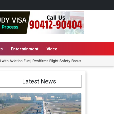
ts
Entertainment
Video
ation Fuel, Reaffirms Flight Safety Focus
Punjab Govt to Stage
Latest News