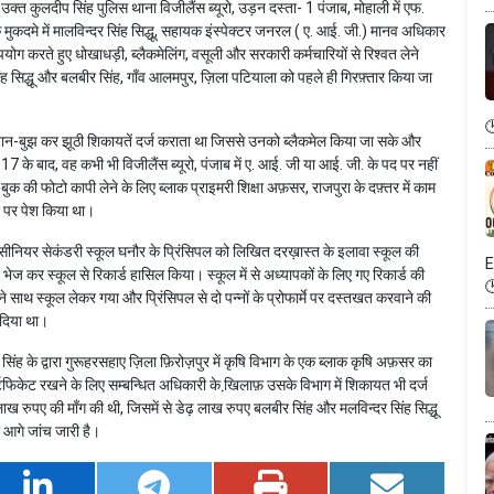
उक्त कुलदीप सिंह पुलिस थाना विजीलैंस ब्यूरो, उड़न दस्ता- 1 पंजाब, मोहाली में एफ.
ुकदमे में मालविन्दर सिंह सिद्धू, सहायक इंस्पेक्टर जनरल ( ए. आई. जी.) मानव अधिकार
पयोग करते हुए धोखाधड़ी, ब्लैकमेलिंग, वसूली और सरकारी कर्मचारियों से रिश्वत लेने
ंह सिद्धू और बलबीर सिंह, गाँव आलमपुर, ज़िला पटियाला को पहले ही गिरफ़्तार किया जा
ाफ़ जान-बुझ कर झूठी शिकायतें दर्ज कराता था जिससे उनको ब्लैकमेल किया जा सके और
े बाद, वह कभी भी विजीलैंस ब्यूरो, पंजाब में ए. आई. जी या आई. जी. के पद पर नहीं
ुक की फोटो कापी लेने के लिए ब्लाक प्राइमरी शिक्षा अफ़सर, राजपुरा के दफ़्तर में काम
ौर पर पेश किया था।
री सीनियर सेकंडरी स्कूल घनौर के प्रिंसिपल को लिखित दरख़ास्त के इलावा स्कूल की
E
ज कर स्कूल से रिकार्ड हासिल किया। स्कूल में से अध्यापकों के लिए गए रिकार्ड की
थ स्कूल लेकर गया और प्रिंसिपल से दो पन्नों के प्रोफार्मे पर दस्तखत करवाने की
र दिया था।
 सिंह के द्वारा गुरूहरसहाए ज़िला फ़िरोज़पुर में कृषि विभाग के एक ब्लाक कृषि अफ़सर का
िफिकेट रखने के लिए सम्बन्धित अधिकारी के खि़लाफ़ उसके विभाग में शिकायत भी दर्ज
रुपए की माँग की थी, जिसमें से डेढ़ लाख रुपए बलबीर सिंह और मलविन्दर सिंह सिद्धू
धी आगे जांच जारी है।