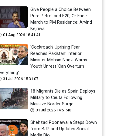
Give People a Choice Between
Pure Petrol and E20, Or Face
March to PM Residence: Arvind
Kejriwal
01 Aug 2026 18:41:41
'Cockroach' Uprising Fear
Reaches Pakistan: Interior
Minister Mohsin Naqvi Warns
Youth Unrest 'Can Overturn
verything'
31 Jul 2026 15:31:07
18 Migrants Die as Spain Deploys
Military to Ceuta Following
Massive Border Surge
31 Jul 2026 14:51:40
Shehzad Poonawalla Steps Down
from BJP and Updates Social
Media Bio